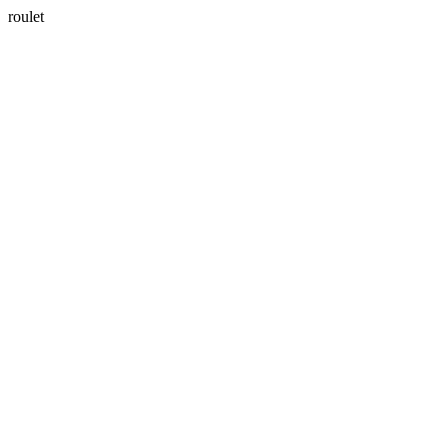
roulet